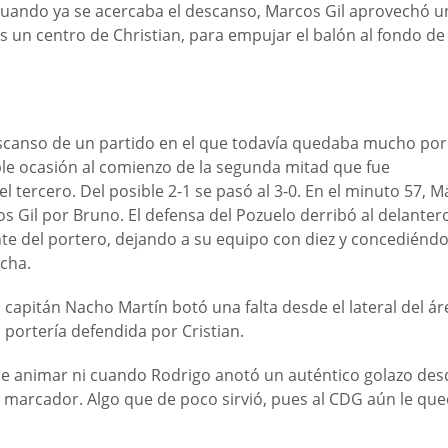
 Y cuando ya se acercaba el descanso, Marcos Gil aprovechó u
s un centro de Christian, para empujar el balón al fondo de 
descanso de un partido en el que todavía quedaba mucho por
ple ocasión al comienzo de la segunda mitad que fue
l tercero. Del posible 2-1 se pasó al 3-0. En el minuto 57, 
cos Gil por Bruno. El defensa del Pozuelo derribó al delanter
e del portero, dejando a su equipo con diez y concediéndol
cha.
 capitán Nacho Martín botó una falta desde el lateral del ár
 portería defendida por Cristian.
ó de animar ni cuando Rodrigo anotó un auténtico golazo des
el marcador. Algo que de poco sirvió, pues al CDG aún le q