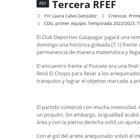
Tercera RFEF
Abr
Por
Laura Calvo González
Crónicas
,
Prim
CDG
,
primer equipo
,
Temporada 2022/2023
,
T
El Club Deportivo Galapagar jugará una tem
domingo una histórica goleada (7-1) frente a
permanencia de manera matemática y llegar
El encuentro frente al Pozuelo era una final 
llenó El Chopo para llevar a los arlequinados
tranquilos y lograr el objetivo marcado a p
El partido comenzó con mucha intensidad. 
un poquito. Sin embargo, la igualdad acabó 
área y con la pierna derecha soltó un ajust
Con el gol del ariete arlequinado volvió el