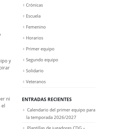
Crónicas
Escuela
Femenino
o
Horarios
Primer equipo
Segundo equipo
uipo y
pirar
Solidario
Veteranos
er ni
ENTRADAS RECIENTES
 el
Calendario del primer equipo para
la temporada 2026/2027
Plantillas de jugadores CDG –