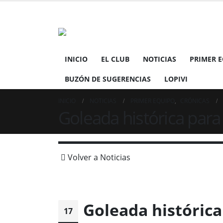
INICIO
EL CLUB
NOTICIAS
PRIMER 
BUZÓN DE SUGERENCIAS
LOPIVI
INICIO
NOTICIAS
PRIMER EQUIPO
,
CRÓNICAS
Goleada histórica para
Volver a Noticias
Goleada histórica
17