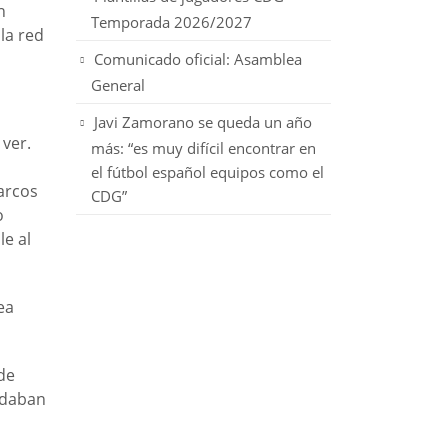
n
Temporada 2026/2027
la red
Comunicado oficial: Asamblea
General
Javi Zamorano se queda un año
 ver.
más: “es muy difícil encontrar en
el fútbol español equipos como el
Marcos
CDG”
o
e al
ea
de
uedaban