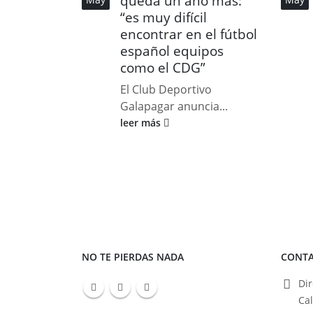
queda un año más:
“es muy difícil
encontrar en el fútbol
español equipos
como el CDG”
El Club Deportivo
Galapagar anuncia...
leer más
NO TE PIERDAS NADA
CONT
Dir
Ca