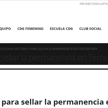
INFO@CDGALAPA
EQUIPO
CDG FEMENINO
ESCUELA CDG
CLUB SOCIAL
GOLEADA HISTÓRICA PARA SELLAR LA PERMANENCIA EN TERCERA RFEF
 sellar la permanencia en Terc
 para sellar la permanencia 