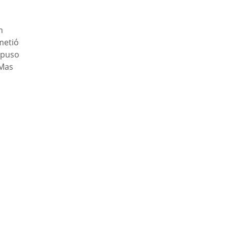
n
metió
a puso
 Mas