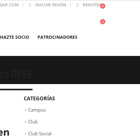
GAR.COM
INICIAR SESIÓN
REGISTRO
0
0
HAZTE SOCIO
PATROCINADORES
era RFEF
CATEGORÍAS
Campus
Club
en
Club Social