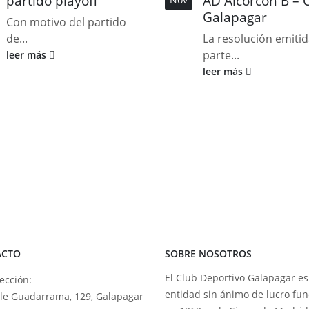
partido playoff
AD Alcorcón B – 
Galapagar
Con motivo del partido
de...
La resolución emiti
parte...
leer más
leer más
ACTO
SOBRE NOSOTROS
El Club Deportivo Galapagar e
ección:
entidad sin ánimo de lucro fu
lle Guadarrama, 129, Galapagar