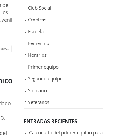
n de
Club Social
iles
uvenil
Crónicas
Escuela
Femenino
 MÁS…
Horarios
Primer equipo
nico
Segundo equipo
Solidario
Veteranos
rdado
o
.D.
ENTRADAS RECIENTES
Calendario del primer equipo para
del