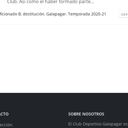
Club. Así como el haber formado parte...
ficionado B
,
destitución
,
Galapagar
,
Temporada 2020-21
LEER
ACTO
SOBRE NOSOTROS
El Club Deportivo Galapagar e
ección: