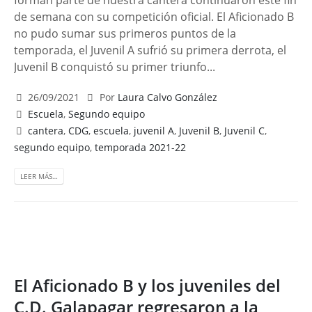
forman parte de nuestra cantera continuaron este fin
de semana con su competición oficial. El Aficionado B
no pudo sumar sus primeros puntos de la
temporada, el Juvenil A sufrió su primera derrota, el
Juvenil B conquistó su primer triunfo...
26/09/2021
Por
Laura Calvo González
Escuela
,
Segundo equipo
cantera
,
CDG
,
escuela
,
juvenil A
,
Juvenil B
,
Juvenil C
,
segundo equipo
,
temporada 2021-22
LEER MÁS…
El Aficionado B y los juveniles del
C.D. Galapagar regresaron a la