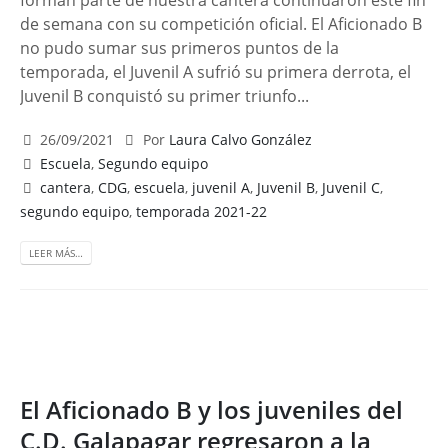
forman parte de nuestra cantera continuaron este fin
de semana con su competición oficial. El Aficionado B
no pudo sumar sus primeros puntos de la
temporada, el Juvenil A sufrió su primera derrota, el
Juvenil B conquistó su primer triunfo...
26/09/2021
Por
Laura Calvo González
Escuela
,
Segundo equipo
cantera
,
CDG
,
escuela
,
juvenil A
,
Juvenil B
,
Juvenil C
,
segundo equipo
,
temporada 2021-22
LEER MÁS…
El Aficionado B y los juveniles del
C.D. Galapagar regresaron a la