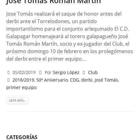
José Tomás Román Martín
Jose Tomás realizará el saque de honor antes del
derbi ante el Torrelodones, un partido
importantísimo para el conjunto arlequinado El C.D.
Galapagar homenajeará al torero galapagueño José
Tomás Román Martín, socio y ex-jugador del Club, el
próximo domingo 10 de febrero en los prolegómenos
del derbi entre el primer equipo...
05/02/2019
Por
Sergio López
Club
2018/2019
,
50ª Aniversario
,
CDG
,
derbi
,
José Tomás
,
primer equipo
LEER MÁS…
CATEGORÍAS