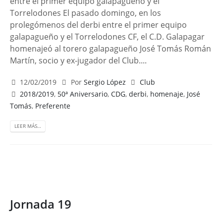
entre el primer equipo galapagueño y el
Torrelodones El pasado domingo, en los
prolegómenos del derbi entre el primer equipo
galapagueño y el Torrelodones CF, el C.D. Galapagar
homenajeó al torero galapagueño José Tomás Román
Martín, socio y ex-jugador del Club....
12/02/2019
Por
Sergio López
Club
2018/2019
,
50ª Aniversario
,
CDG
,
derbi
,
homenaje
,
José
Tomás
,
Preferente
LEER MÁS…
Jornada 19