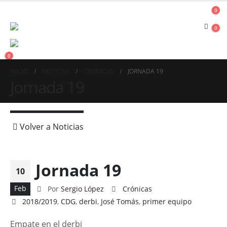
0
0
0
INICIO
NOTICIAS
CRÓNICAS
JORNADA 19
Jornada 19
Volver a Noticias
Jornada 19
10
Feb
Por
Sergio López
Crónicas
2018/2019
,
CDG
,
derbi
,
José Tomás
,
primer equipo
Empate en el derbi