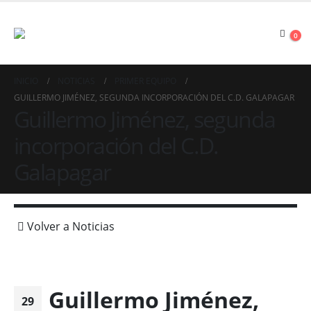
0
INICIO
NOTICIAS
PRIMER EQUIPO
GUILLERMO JIMÉNEZ, SEGUNDA INCORPORACIÓN DEL C.D. GALAPAGAR
Guillermo Jiménez, segunda
incorporación del C.D.
Galapagar
Volver a Noticias
Guillermo Jiménez,
29