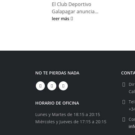
El Club Deportivo
Galapagar anuncia...
leer más
NO TE PIERDAS NADA
CONT
Dir
Ca
Tel
HORARIO DE OFICINA
+3
Lunes y Martes de 18:15 a 20:15
Cor
Miércoles y Jueves de 17:15 a 20:15
in