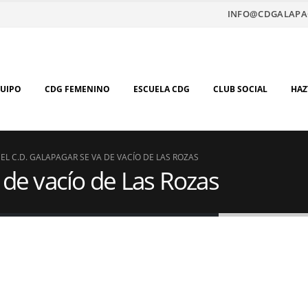
INFO@CDGALAPA
QUIPO
CDG FEMENINO
ESCUELA CDG
CLUB SOCIAL
HAZ
EL C.D. GALAPAGAR SE VA DE VACÍO DE LAS ROZAS
a de vacío de Las Rozas