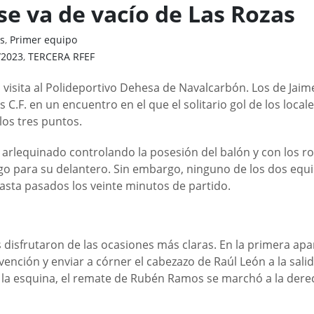
se va de vacío de Las Rozas
s
,
Primer equipo
/2023
,
TERCERA RFEF
visita al Polideportivo Dehesa de Navalcarbón. Los de Jaim
C.F. en un encuentro en el que el solitario gol de los local
los tres puntos.
arlequinado controlando la posesión del balón y con los r
go para su delantero. Sin embargo, ninguno de los dos equ
hasta pasados los veinte minutos de partido.
disfrutaron de las ocasiones más claras. En la primera apa
ención y enviar a córner el cabezazo de Raúl León a la sali
 la esquina, el remate de Rubén Ramos se marchó a la dere