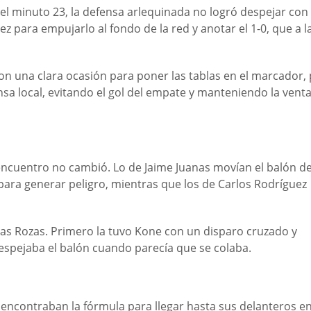
En el minuto 23, la defensa arlequinada no logró despejar con
ez para empujarlo al fondo de la red y anotar el 1-0, que a l
on una clara ocasión para poner las tablas en el marcador,
nsa local, evitando el gol del empate y manteniendo la venta
l encuentro no cambió. Lo de Jaime Juanas movían el balón d
para generar peligro, mientras que los de Carlos Rodríguez
Las Rozas. Primero la tuvo Kone con un disparo cruzado y
spejaba el balón cuando parecía que se colaba.
encontraban la fórmula para llegar hasta sus delanteros e