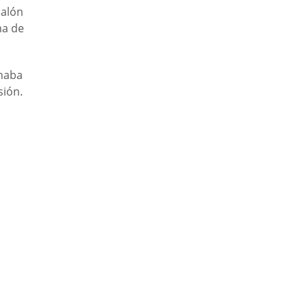
balón
ma de
chaba
sión.