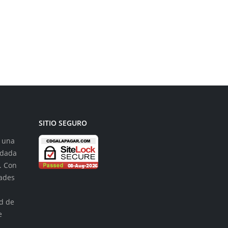
leer más
SITIO SEGURO
s una
ndada
. Con
dades
n
ad de
e