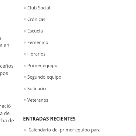
Club Social
Crónicas
Escuela
e
Femenino
es en
Horarios
Primer equipo
oceños
ipos
Segundo equipo
Solidario
Veteranos
reció
da de
ENTRADAS RECIENTES
cha de
Calendario del primer equipo para