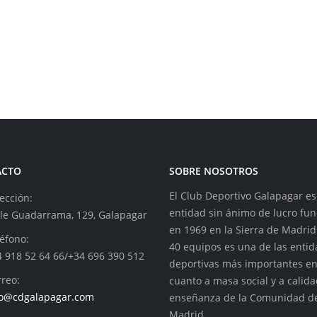
ACTO
SOBRE NOSOTROS
El Club Deportivo Galapagar e
ección:
entidad sin ánimo de lucro fu
lle Guadarrama, 129, Galapagar
en 1969 en la Sierra de Madrid
éfono:
40 equipos es una de las enti
4 918 52 64 66/+34 696 390 512
deportivas más importantes e
reo:
cuanto a masa social y a calid
fo@cdgalapagar.com
enseñanza de la Comunidad d
Madrid.