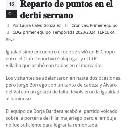
𝐑𝐞𝐩𝐚𝐫𝐭𝐨 𝐝𝐞 𝐩𝐮𝐧𝐭𝐨𝐬 𝐞𝐧 𝐞𝐥
16
𝐝𝐞𝐫𝐛𝐢 𝐬𝐞𝐫𝐫𝐚𝐧𝐨
Oct
Por
Laura Calvo González
Crónicas
,
Primer equipo
CDG
,
primer equipo
,
Temporada 2023/2024
,
TERCERA
RFEF
Igualadísimo encuentro el que se vivió en El Chopo
entre el Club Deportivo Galapagar y el CUC
Villalba que acabó con tablas en el marcador.
Los visitantes se adelantaron en hasta dos ocasiones,
pero Jorge Borrego con un tanto de cabeza y Álvaro
del Val con un golazo de falta devolvieron la igualdad
al luminoso.
El equipo de Borja Bardera acabó el partido volcado
sobre la portería del filial majariego pero el empuje
no fue suficiente para lograr la remontada.