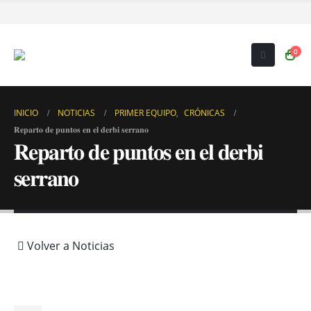
0
INICIO
NOTICIAS
PRIMER EQUIPO
,
CRÓNICAS
𝐑𝐞𝐩𝐚𝐫𝐭𝐨 𝐝𝐞 𝐩𝐮𝐧𝐭𝐨𝐬 𝐞𝐧 𝐞𝐥 𝐝𝐞𝐫𝐛𝐢 𝐬𝐞𝐫𝐫𝐚𝐧𝐨
𝐑𝐞𝐩𝐚𝐫𝐭𝐨 𝐝𝐞 𝐩𝐮𝐧𝐭𝐨𝐬 𝐞𝐧 𝐞𝐥 𝐝𝐞𝐫𝐛𝐢
𝐬𝐞𝐫𝐫𝐚𝐧𝐨
Volver a Noticias