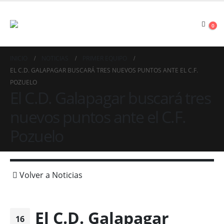
0
INICIO
NOTICIAS
PRIMER EQUIPO
EL C.D. GALAPAGAR BUSCARÁ TRES NUEVOS PUNTOS ANTE EL C.F.
POZUELO
El C.D. Galapagar buscará tres
nuevos puntos ante el C.F.
Pozuelo
Volver a Noticias
El C.D. Galapagar
16