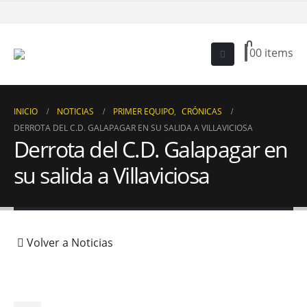
0
0 items
INICIO
NOTICIAS
PRIMER EQUIPO
,
CRÓNICAS
DERROTA DEL C.D. GALAPAGAR EN SU SALIDA A VILLAVICIOSA
Derrota del C.D. Galapagar en
su salida a Villaviciosa
Volver a Noticias