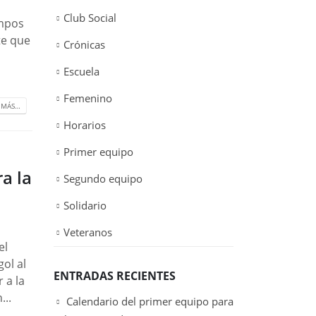
Club Social
empos
te que
Crónicas
Escuela
Femenino
 MÁS…
Horarios
Primer equipo
a la
Segundo equipo
Solidario
Veteranos
el
ol al
ENTRADAS RECIENTES
 a la
...
Calendario del primer equipo para