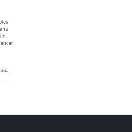
oles
mana
fin,
Cáncer
 MÁS…