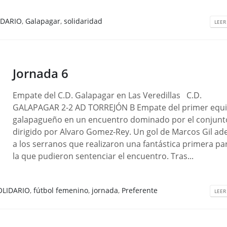
IDARIO
,
Galapagar
,
solidaridad
LEER
Jornada 6
Empate del C.D. Galapagar en Las Veredillas C.D.
GALAPAGAR 2-2 AD TORREJÓN B Empate del primer equ
galapagueño en un encuentro dominado por el conjunt
dirigido por Alvaro Gomez-Rey. Un gol de Marcos Gil ad
a los serranos que realizaron una fantástica primera pa
la que pudieron sentenciar el encuentro. Tras...
OLIDARIO
,
fútbol femenino
,
jornada
,
Preferente
LEER