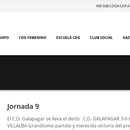
INFO@CDGALAPA
QUIPO
CDG FEMENINO
ESCUELA CDG
CLUB SOCIAL
HAZ
Jornada 9
El C.D. Galapagar se lleva el derbi C.D. GALAPAGAR 3-0 
VILLALBA Grandísimo partido y merecida victoria del pr