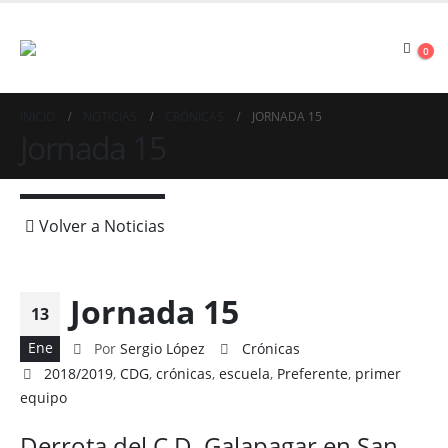
0
INICIO
NOTICIAS
CRÓNICAS
JORNADA 15
Jornada 15
Volver a Noticias
Jornada 15
13
Ene
Por
Sergio López
Crónicas
2018/2019
,
CDG
,
crónicas
,
escuela
,
Preferente
,
primer
equipo
Derrota del C.D. Galapagar en San