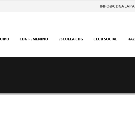
INFO@CDGALAPA
QUIPO
CDG FEMENINO
ESCUELA CDG
CLUB SOCIAL
HAZ