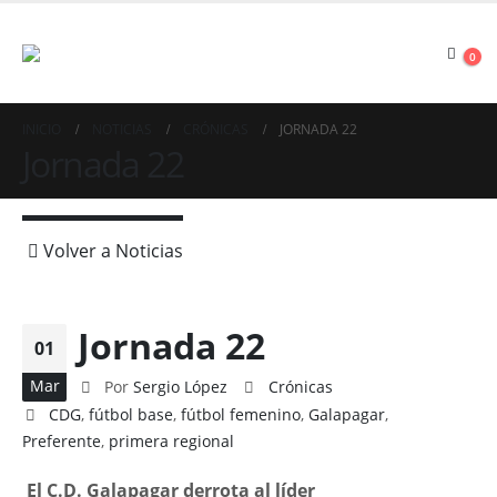
0
INICIO
NOTICIAS
CRÓNICAS
JORNADA 22
Jornada 22
Volver a Noticias
Jornada 22
01
Mar
Por
Sergio López
Crónicas
CDG
,
fútbol base
,
fútbol femenino
,
Galapagar
,
Preferente
,
primera regional
El C.D. Galapagar derrota al líder