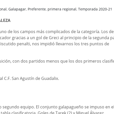
onal
,
Galapagar
,
Preferente
,
primera regional
,
Temporada 2020-21
ALEZA
no de los campos más complicados de la categoría. Los de
dor gracias a un gol de Greci al principio de la segunda pa
iscutido penalti, nos impidió llevarnos los tres puntos de
ición, con dos partidos menos que los dos primeros clasifi
l C.F. San Agustín de Guadalix.
o segundo equipo. El conjunto galapagueño se impuso en el
abla clasificatoria. Goles de Tarek (2) y Miguel Álvarez.