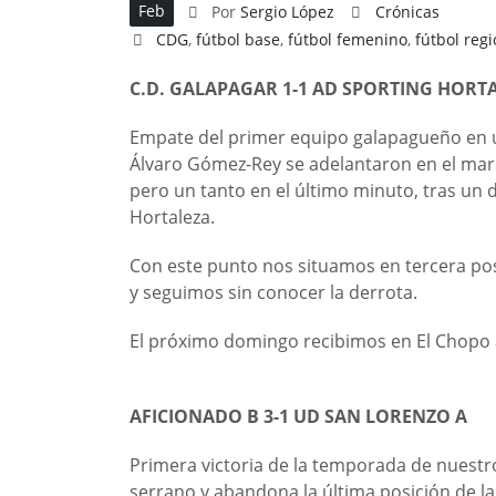
Feb
Por
Sergio López
Crónicas
CDG
,
fútbol base
,
fútbol femenino
,
fútbol regi
C.D. GALAPAGAR 1-1 AD SPORTING HORT
Empate del primer equipo galapagueño en u
Álvaro Gómez-Rey se adelantaron en el marca
pero un tanto en el último minuto, tras un d
Hortaleza.
Con este punto nos situamos en tercera pos
y seguimos sin conocer la derrota.
El próximo domingo recibimos en El Chopo a
AFICIONADO B 3-1 UD SAN LORENZO A
Primera victoria de la temporada de nuestr
serrano y abandona la última posición de la t