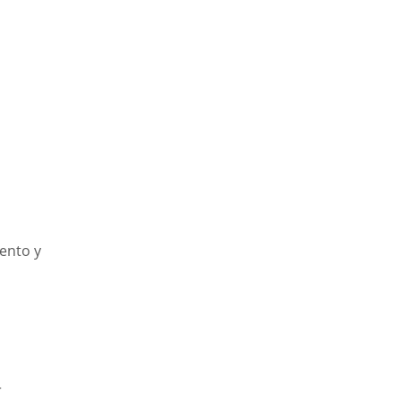
ento y
r